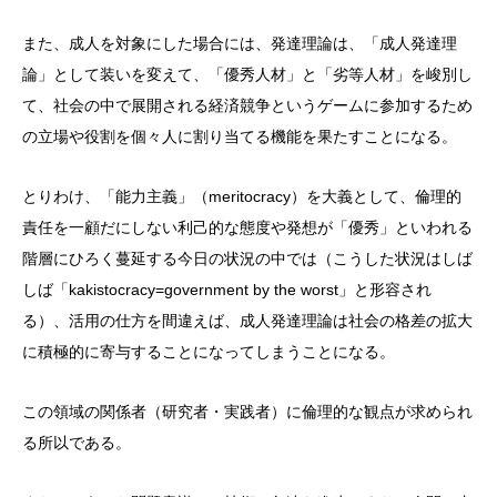
また、成人を対象にした場合には、発達理論は、「成人発達理
論」として装いを変えて、「優秀人材」と「劣等人材」を峻別し
て、社会の中で展開される経済競争というゲームに参加するため
の立場や役割を個々人に割り当てる機能を果たすことになる。
とりわけ、「能力主義」（meritocracy）を大義として、倫理的
責任を一顧だにしない利己的な態度や発想が「優秀」といわれる
階層にひろく蔓延する今日の状況の中では（こうした状況はしば
しば「kakistocracy=government by the worst」と形容され
る）、活用の仕方を間違えば、成人発達理論は社会の格差の拡大
に積極的に寄与することになってしまうことになる。
この領域の関係者（研究者・実践者）に倫理的な観点が求められ
る所以である。