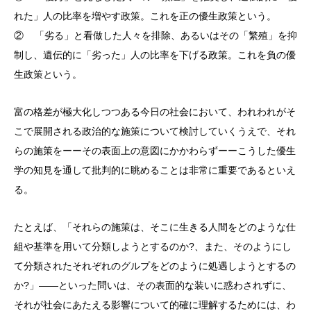
れた」人の比率を増やす政策。これを正の優生政策という。
② 「劣る」と看做した人々を排除、あるいはその「繁殖」を抑
制し、遺伝的に「劣った」人の比率を下げる政策。これを負の優
生政策という。
富の格差が極大化しつつある今日の社会において、われわれがそ
こで展開される政治的な施策について検討していくうえで、それ
らの施策をーーその表面上の意図にかかわらずーーこうした優生
学の知見を通して批判的に眺めることは非常に重要であるといえ
る。
たとえば、「それらの施策は、そこに生きる人間をどのような仕
組や基準を用いて分類しようとするのか?、また、そのようにし
て分類されたそれぞれのグルプをどのように処遇しようとするの
か?」――といった問いは、その表面的な装いに惑わされずに、
それが社会にあたえる影響について的確に理解するためには、わ