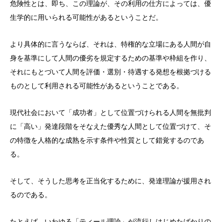
危険性とは、即ち、この理論が、その利用の仕方によっては、優
生学的に用いられる可能性があるということだ。
より具体的に言うならば、それは、特権的な立場にある人間が自
身を基準にして人間の優劣を規定するための基準や枠組を作り、
それにもとづいて人間を評価・選別・待遇する発想を根拠づける
ものとして利用される可能性があるということである。
現代社会において「成功者」として位置づけられる人間を無批判
に「高い」発達段階をそなえた優秀な人間として位置づけて、そ
の特徴を人格的な成熟を示す条件や性質として錯覚するのであ
る。
そして、そうした思考を正当化するために、発達理論が援用され
るのである。
たとえば、いわゆる「ティール理論」が流行しはじめたばかりの