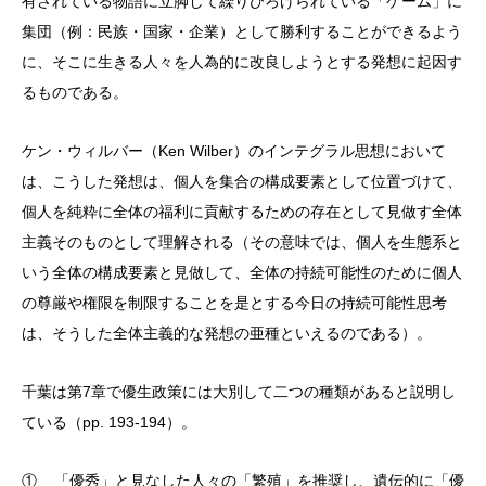
有されている物語に立脚して繰りひろげられている「ゲーム」に
集団（例：民族・国家・企業）として勝利することができるよう
に、そこに生きる人々を人為的に改良しようとする発想に起因す
るものである。
ケン・ウィルバー（Ken Wilber）のインテグラル思想において
は、こうした発想は、個人を集合の構成要素として位置づけて、
個人を純粋に全体の福利に貢献するための存在として見做す全体
主義そのものとして理解される（その意味では、個人を生態系と
いう全体の構成要素と見做して、全体の持続可能性のために個人
の尊厳や権限を制限することを是とする今日の持続可能性思考
は、そうした全体主義的な発想の亜種といえるのである）。
千葉は第7章で優生政策には大別して二つの種類があると説明し
ている（pp. 193-194）。
① 「優秀」と見なした人々の「繁殖」を推奨し、遺伝的に「優