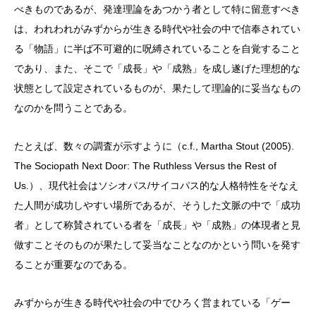
べきものであるが、発達理論をあつかう者として特に留意すべき
は、われわれがみずからが生きる時代や社会の中で信奉されてい
る「物語」に半ば不可避的に呪縛されていることを自覚すること
であり、また、そこで「成長」や「成熟」を成し遂げた理想的な
状態として設定されているものが、果たして理論的に妥当なもの
なのかを問うことである。
たとえば、数々の調査が示すように（c.f., Martha Stout (2005).
The Sociopath Next Door: The Ruthless Versus the Rest of
Us.）、現代社会はソシオパス/サイコパス的な人格特性をそなえ
た人間が成功しやすい場所であるが、そうした文脈の中で「成功
者」として称賛されている者を「成長」や「成熟」の体現者と見
做すことそのものが果たして妥当なことなのかという問いを発す
ることが重要なのである。
みずからが生きる時代や社会の中でひろく営まれている「ゲー